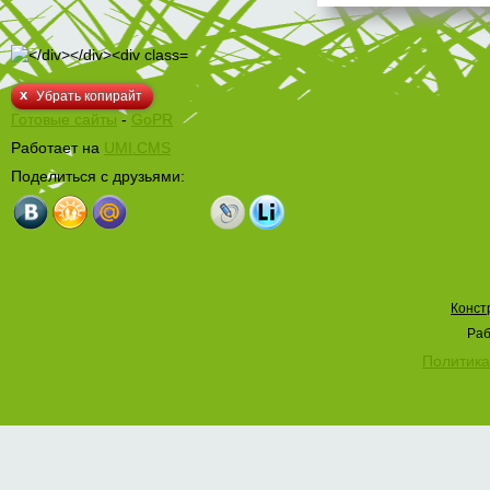
x
Убрать копирайт
Готовые сайты
-
GoPR
Работает на
UMI.CMS
Поделиться с друзьями:
Конст
Раб
Политика