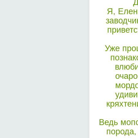
Д
Я, Елен
заводчи
приветс
Уже про
познак
влюби
очаро
мордо
удиви
кряхтен
Ведь мопс
порода,